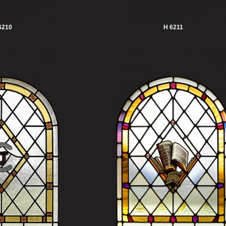
6210
H 6211