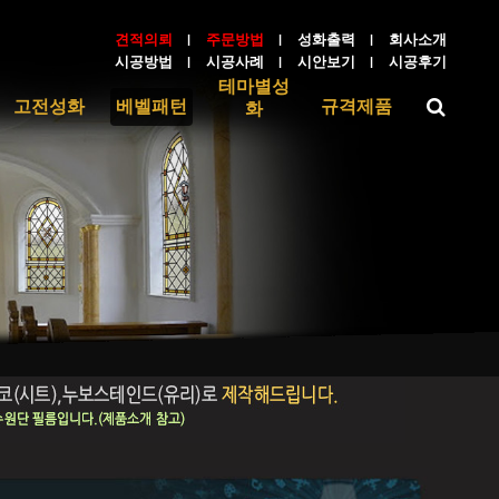
견적의뢰
주문방법
성화출력
회사소개
시공방법
시공사례
시안보기
시공후기
테마별성
검
고전성화
베벨패턴
규격제품
화
색