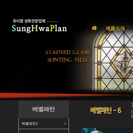
홈
제품소개
으
로
베벨패턴
베벨패턴1