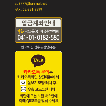
ap8777@hanmail.net
FAX : 02-831-9399