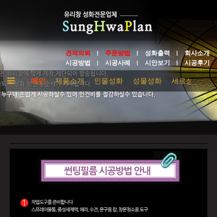
견적의뢰
주문방법
성화출력
회사소개
시공방법
시공사례
시안보기
시공후기
메인
제품소개
인물성화
성물성화
세로성화