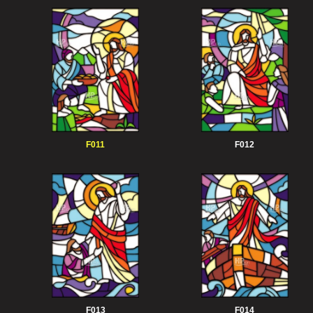
F011
F012
F013
F014