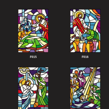
F015
F016