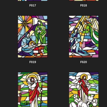
F017
F018
F019
F020