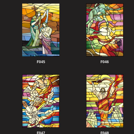
F045
F046
F047
F048