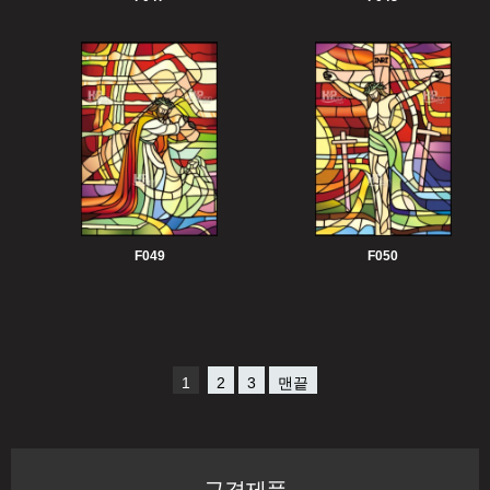
F049
F050
1
2
3
맨끝