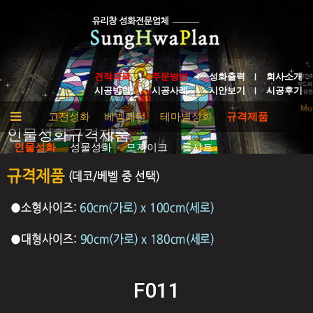
견적의뢰
주문방법
성화출력
회사소개
시공방법
시공사례
시안보기
시공후기
추상
고전성화
베벨패턴
테마별성화
규격제품
인물성화규격제품
인물성화
성물성화
모자이크
롤시트
F011