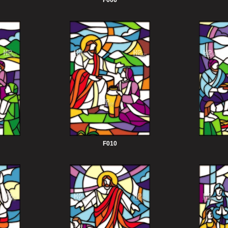
F006
F010