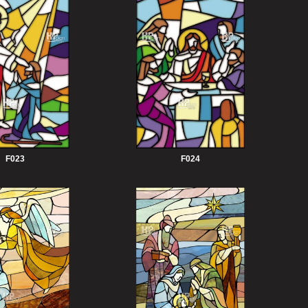
F023
F024