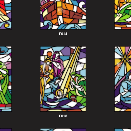
F014
F018