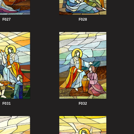
F027
F028
F031
F032