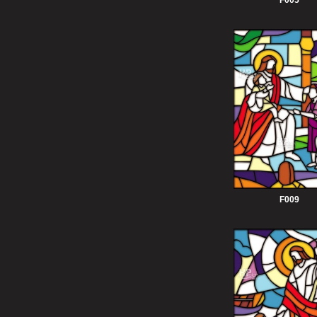
F005
F009