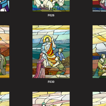
F026
F030