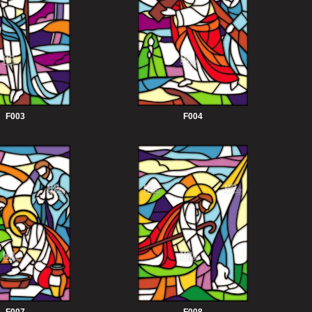
F003
F004