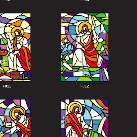
F007
F008
F011
F012