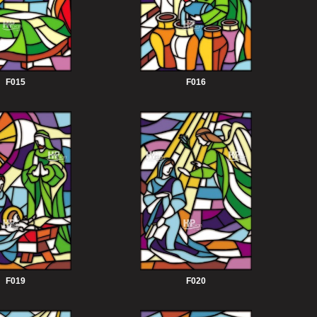
F015
F016
F019
F020