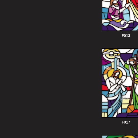
F013
F017