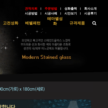
견적의뢰
주문방법
성화출력
회사소개
시공방법
시공사례
시안보기
시공후기
테마별성
검
고전성화
베벨패턴
규격제품
화
색