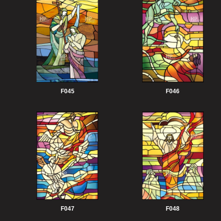
F045
F046
F047
F048