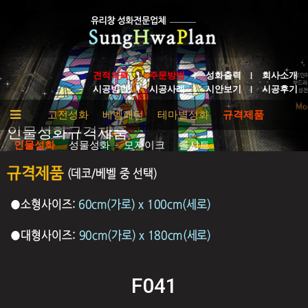
견적의뢰
주문방법
성화출력
회사소개
시공방법
시공사례
시안보기
시공후기
추상
고전성화
베벨패턴
테마별성화
규격제품
인물성화규격제품
인물성화
성물성화
모자이크
롤시트
F041