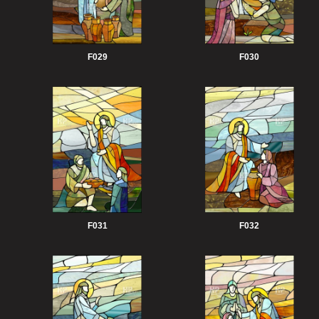
F029
F030
F031
F032