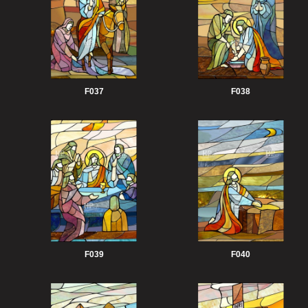
F037
F038
F039
F040