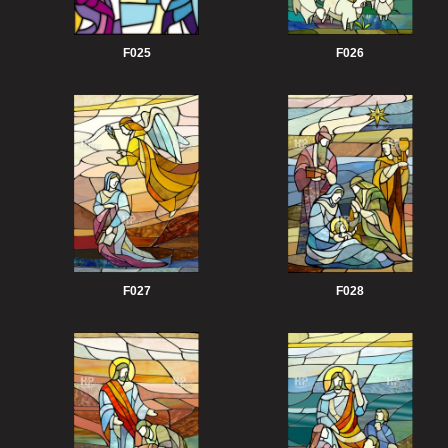
F025
F026
F027
F028