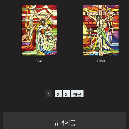
F049
F050
1
2
3
맨끝
규격제품