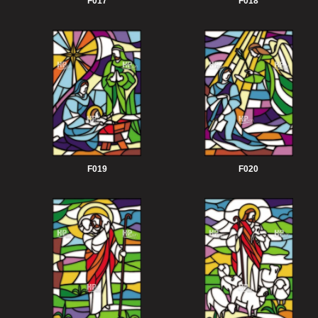
F017
F018
F019
F020