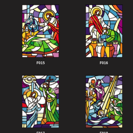
F015
F016