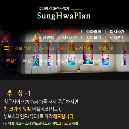
견적의뢰
주문방법
성화출력
회사소개
시공방법
시공사례
시안보기
시공후기
성화
세로성화
모자이크
추상
고전성화
베벨패턴
테
추상1
추상2
추상3
추상4
추상5
추상6