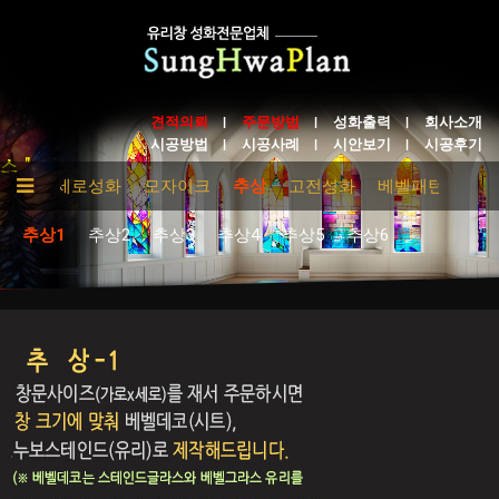
견적의뢰
주문방법
성화출력
회사소개
시공방법
시공사례
시안보기
시공후기
성화
세로성화
모자이크
추상
고전성화
베벨패턴
테
추상1
추상2
추상3
추상4
추상5
추상6