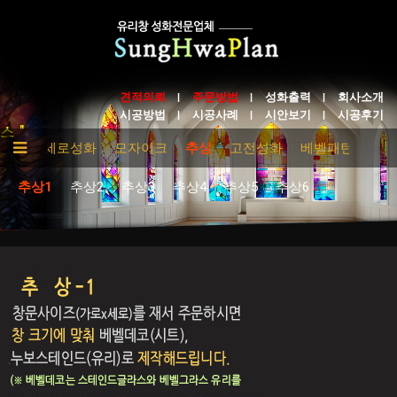
견적의뢰
주문방법
성화출력
회사소개
시공방법
시공사례
시안보기
시공후기
성화
세로성화
모자이크
추상
고전성화
베벨패턴
테
추상1
추상2
추상3
추상4
추상5
추상6